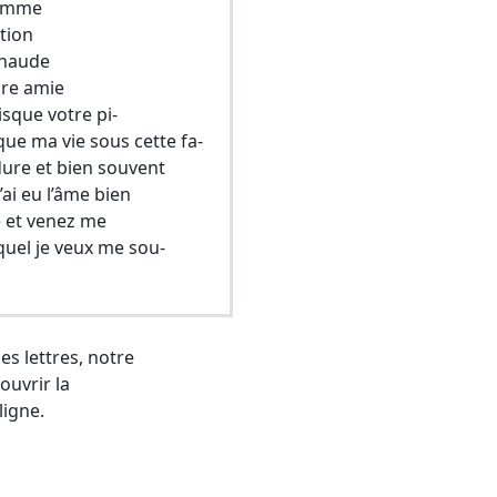
 femme
ction
chaude
ure amie
isque votre pi-
ue ma vie sous cette fa-
dure et bien souvent
’ai eu l’âme bien
e et venez me
quel je veux me sou-
es lettres, notre
ouvrir la
ligne.