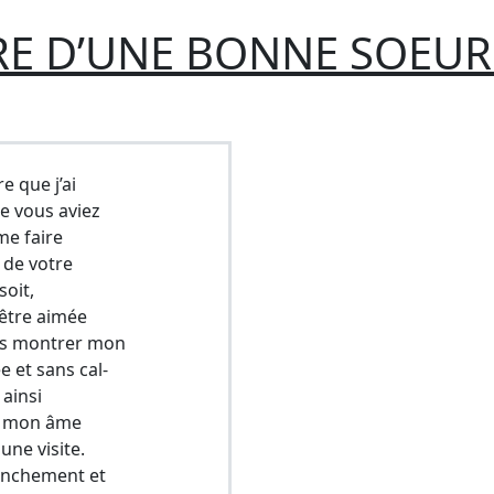
RE D’UNE BONNE SOEUR
e que j’ai
ue vous aviez
me faire
r de votre
soit,
 être aimée
ous montrer mon
e et sans cal-
 ainsi
e, mon âme
une visite.
anchement et