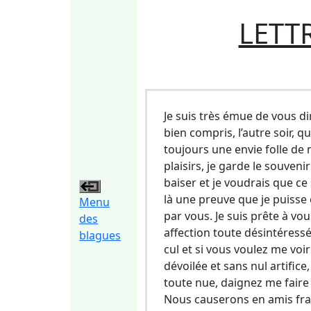
LETT
Je suis très émue de vous dir
bien compris, l’autre soir, q
toujours une envie folle de 
plaisirs, je garde le souveni
baiser et je voudrais que ce 
là une preuve que je puisse
Menu
par vous. Je suis prête à v
des
affection toute désintéressé
blagues
cul et si vous voulez me voir
dévoilée et sans nul artific
toute nue, daignez me faire 
Nous causerons en amis fr