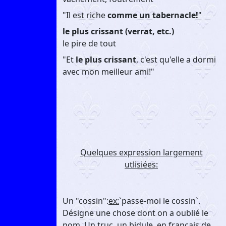
"Il est riche
comme un tabernacle!
"
le plus crissant (verrat, etc.)
le pire de tout
"Et
le plus crissant
, c'est qu'elle a dormi
avec mon meilleur ami!"
Quelques expression largement
utlisiées:
Un "cossin":
ex:
`passe-moi le cossin`.
Désigne une chose dont on a oublié le
nom. Un truc, un bidule, en francais de