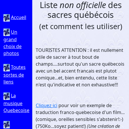
Liste
non officielle
des
sacres québécois
Accueil
(et comment les utiliser)
Un
grand
choix de
TOURISTES ATTENTION : il est nullement
photos
utile de sacrer à tout bout de
champs....surtout qu'un sacre québecois
Toutes
avec un bel accent francais est plutot
sortes de
comique...et, bien entendu, cette liste
liens
n'est qu'indicative et non exhaustive!!!
La
musique
Cliquez ici
pour voir un exemple de
Quebecoise
traduction franco-quebecoise d'un film...
(comique, oreilles sensibles s'abstenir!:-)
(750Ko...soyez patient!)
(Une création de