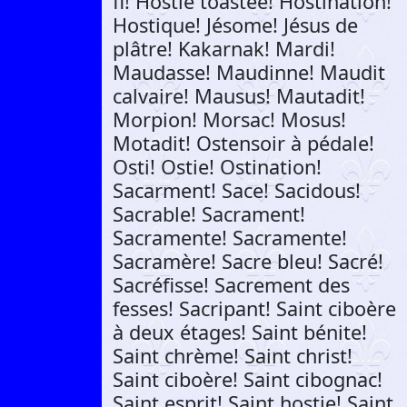
fi! Hostie toastée! Hostination!
Hostique! Jésome! Jésus de
plâtre! Kakarnak! Mardi!
Maudasse! Maudinne! Maudit
calvaire! Mausus! Mautadit!
Morpion! Morsac! Mosus!
Motadit! Ostensoir à pédale!
Osti! Ostie! Ostination!
Sacarment! Sace! Sacidous!
Sacrable! Sacrament!
Sacramente! Sacramente!
Sacramère! Sacre bleu! Sacré!
Sacréfisse! Sacrement des
fesses! Sacripant! Saint ciboère
à deux étages! Saint bénite!
Saint chrème! Saint christ!
Saint ciboère! Saint cibognac!
Saint esprit! Saint hostie! Saint