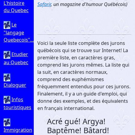
L'histoire
Safarir
, un magazine d'humour Québécois)
du Quebec
Le
"langage
Quebecois"...
Voici la seule liste complète des jurons
québécois qui se trouve sur Internet! La
Etudier
première liste, en caractères gras,
au Quebec
comprend les jurons mêmes. La liste qui
la suit, en caractères normaux,
comprend des euphémismes
Dialoguer
fréquemment entendus pour ces jurons.
Finalement, il y a un guide d'emploi, qui
Infos
donne des exemples, et des équivalents
touristiques
en français international.
Acré gué! Argya!
Baptême! Bâtard!
Immigration