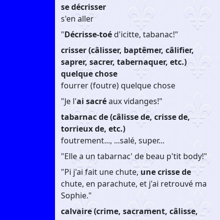
se décrisser
s'en aller
"
Décrisse-toé
d'icitte, tabanac!"
crisser (câlisser, baptêmer, câlifier,
saprer, sacrer, tabernaquer, etc.)
quelque chose
fourrer (foutre) quelque chose
"Je l'
ai sacré
aux vidanges!"
tabarnac de (câlisse de, crisse de,
torrieux de, etc.)
foutrement..., ...salé, super...
"Elle a un tabarnac' de beau p'tit body!"
"Pi j'ai fait une chute,
une crisse de
chute, en parachute, et j'ai retrouvé ma
Sophie."
calvaire (crime, sacrament, câlisse,