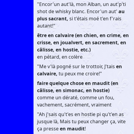
"Encor'un aut'là, mon Alban, un aut'p'ti
shot de whisky blanc. Encor'un aut'
au
plus sacrant,
si t'étais moé t'en f'rais
autant!"
être en calvaire (en chien, en crime, en
crisse, en joualvert, en sacrement, en
câlisse, en hostie, etc.)
en pétard, en colère
"Me v'là pogné sur le trottoir, J'tais
en
calvaire,
tu peux me croire!"
faire quelque chose en maudit (en
câlisse, en simonac, en hostie)
comme un dératé, comme un fou,
vachement, sacrément, vraiment
"Ah j'sais qu't'es en hostie pi qu't'en as
jusque là, Mais tu peux changer ça, vite
ça presse
en maudit
!