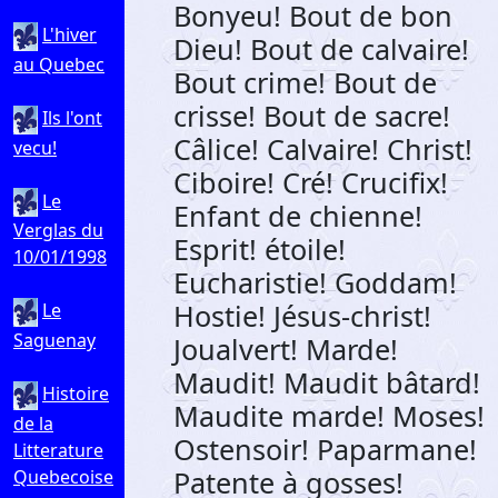
Bonyeu! Bout de bon
L'hiver
Dieu! Bout de calvaire!
au Quebec
Bout crime! Bout de
crisse! Bout de sacre!
Ils l'ont
Câlice! Calvaire! Christ!
vecu!
Ciboire! Cré! Crucifix!
Le
Enfant de chienne!
Verglas du
Esprit! étoile!
10/01/1998
Eucharistie! Goddam!
Hostie! Jésus-christ!
Le
Saguenay
Joualvert! Marde!
Maudit! Maudit bâtard!
Histoire
Maudite marde! Moses!
de la
Ostensoir! Paparmane!
Litterature
Patente à gosses!
Quebecoise