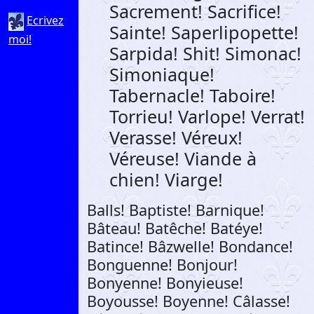
Sacrement! Sacrifice!
Ecrivez
Sainte! Saperlipopette!
moi!
Sarpida! Shit! Simonac!
Simoniaque!
Tabernacle! Taboire!
Torrieu! Varlope! Verrat!
Verasse! Véreux!
Véreuse! Viande à
chien! Viarge!
Balls! Baptiste! Barnique!
Bâteau! Batêche! Batéye!
Batince! Bâzwelle! Bondance!
Bonguenne! Bonjour!
Bonyenne! Bonyieuse!
Boyousse! Boyenne! Câlasse!