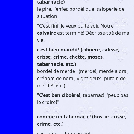
tabarnacle)
le pire, l'enfer, bordélique, saloperie de
situation
"C'est fini! Je veux pu te voir. Notre
calvaire
est terminé! Décrisse-toé de ma
vie!"
c'est bien maudit! (ciboère, câlisse,
crisse, crime, chette, moses,
tabarnacle, etc.)
bordel de merde ! (merde!, merde alors!,
crénom de nom!, vignt deux!, putain de
merde!, etc.)
"
C'est ben ciboère!
, tabarnac! J'peux pas
le croire!"
comme un tabernacle! (hostie, crisse,
crime, etc.)
vachement, foutrement